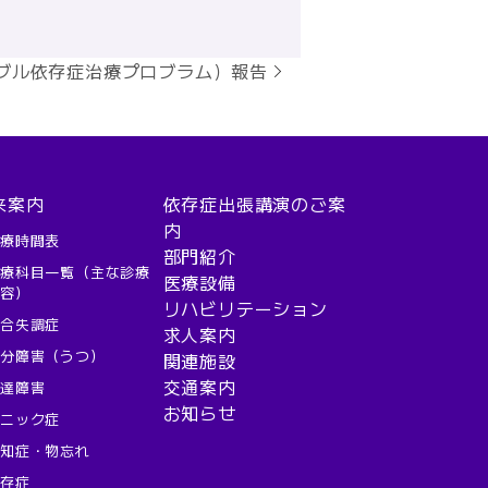
ブル依存症治療プロブラム）報告
来案内
依存症出張講演のご案
内
診療時間表
部門紹介
診療科目一覧（主な診療
医療設備
内容）
リハビリテーション
統合失調症
求人案内
気分障害（うつ）
関連施設
交通案内
発達障害
お知らせ
パニック症
認知症・物忘れ
依存症