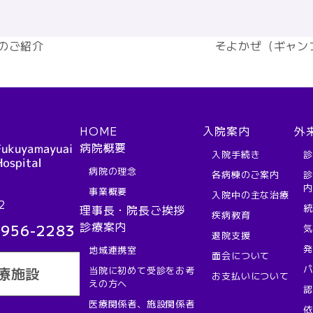
』のご紹介
そよかぜ（ギャン
HOME
入院案内
外
病院概要
入院手続き
病院の理念
各病棟のご案内
事業概要
入院中の主な治療
2
理事長・院長ご挨拶
疾病教育
診療案内
-956-2283
退院支援
地域連携室
面会について
当院に初めて受診をお考
療施設
お支払いについて
えの方へ
医療関係者、施設関係者