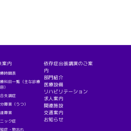
来案内
依存症出張講演のご案
内
診療時間表
部門紹介
診療科目一覧（主な診療
医療設備
内容）
リハビリテーション
統合失調症
求人案内
気分障害（うつ）
関連施設
交通案内
発達障害
お知らせ
パニック症
認知症・物忘れ