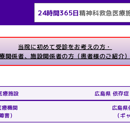
24時間365日
精神科救急医療
当院に初めて受診をお考えの方・
療関係者、施設関係者の方（患者様のご紹介
医療施設
広島県 依存
医療機関
広島県
障害）
（ギ